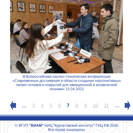
III Всероссийская научно-техническая конференция
«Современные достижения в области создания перспективных
легких сплавов и покрытий для авиационной и космической
техники» 15.04.2022
Страницы
…
3
4
5
6
7
8
9
10
11
…
© ФГУП
"ВИАМ"
НИЦ "Курчатовский институт" ГНЦ РФ 2026
Все права защищены