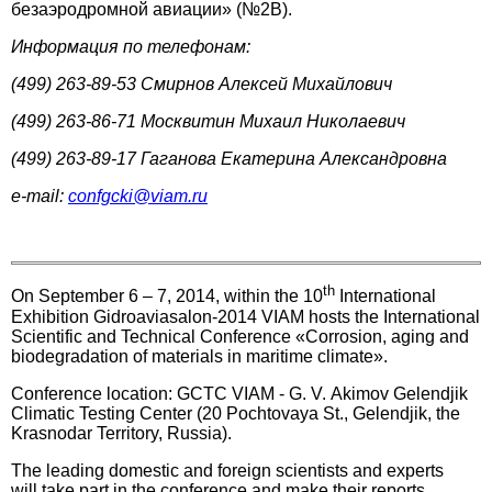
безаэродромной авиации» (№2B).
Информация по телефонам:
(499) 263-89-53 Смирнов Алексей Михайлович
(499) 263-86-71 Москвитин Михаил Николаевич
(499) 263-89-17 Гаганова Екатерина Александровна
e-mail:
confgcki@viam.ru
th
On September 6 – 7, 2014, within the 10
International
Exhibition Gidroaviasalon-2014 VIAM hosts the International
Scientific and Technical Conference «Corrosion, aging and
biodegradation of materials in maritime climate».
Conference location: GCTC VIAM - G. V. Akimov Gelendjik
Climatic Testing Center (20 Pochtovaya St., Gelendjik, the
Krasnodar Territory, Russia).
The leading domestic and foreign scientists and experts
will take part in the conference and make their reports.