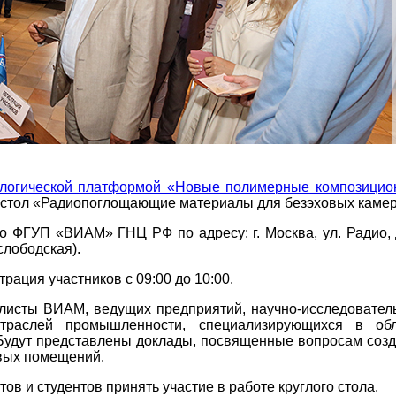
логической платформой «Новые полимерные композици
 стол «Радиопоглощающие материалы для безэховых камер
во ФГУП «ВИАМ» ГНЦ РФ по адресу: г. Москва, ул. Радио, 
слободская).
трация участников с 09:00 до 10:00.
алисты ВИАМ, ведущих предприятий, научно-исследовател
отраслей промышленности, специализирующихся в обл
 Будут представлены доклады, посвященные вопросам соз
вых помещений.
в и студентов принять участие в работе круглого стола.