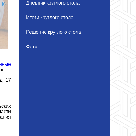
Дневник круглого стола
Итоги круглого стола
Решение круглого стола
Фото
онные
».
д. 17
ьских
асти
дания