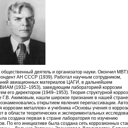
общественный деятель и организатор науки. Окончил МВТ
респондент АН СССР (1939). Работал научным сотрудником,
таний авиационных материалов ЦАГИ, в дальнейшем
 ВИАМ (1932–1953), заведующим лабораторией коррозии
ем его директором (1949–1953). Теория структурной корроз
 Г.В. Акимовым, нашли широкое признание в нашей стране
и ознаменовались открытием явления перепассивации. Авт
 коррозии металлов» и учебника «Основы учения о корроз
т в области теоретических и экспериментальных исследов
ыла создана первая в стране лаборатория по изучению
в. По его инициативе была создана сеть коррозионных ст